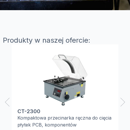
Produkty w naszej ofercie:
CT-2300
Be
Kompaktowa przecinarka ręczna do cięcia
Au
płytek PCB, komponentów
me