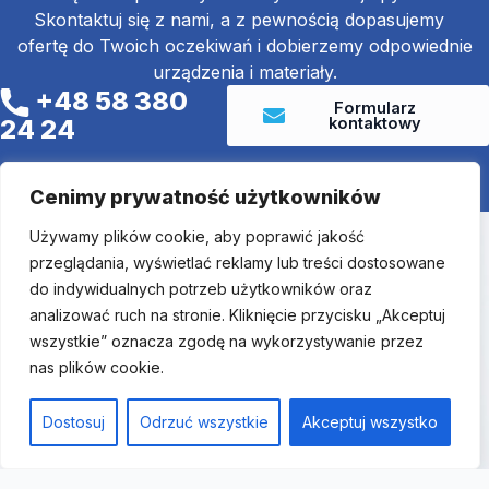
Skontaktuj się z nami, a z pewnością dopasujemy
ofertę do Twoich oczekiwań i dobierzemy odpowiednie
urządzenia i materiały.
+48 58 380
Formularz
kontaktowy
24 24
Cenimy prywatność użytkowników
Używamy plików cookie, aby poprawić jakość
przeglądania, wyświetlać reklamy lub treści dostosowane
Endo-Tech Sp. z o.o.
do indywidualnych potrzeb użytkowników oraz
F
L
a
i
analizować ruch na stronie. Kliknięcie przycisku „Akceptuj
Menu
c
n
Oferta
e
k
wszystkie” oznacza zgodę na wykorzystywanie przez
Strona główna
VT
b
e
nas plików cookie.
o
d
O firmie
Metalografia
o
i
k
n
Oferta
-
-
Dostosuj
Odrzuć wszystkie
Akceptuj wszystko
Aktualności
f
i
n
Targi