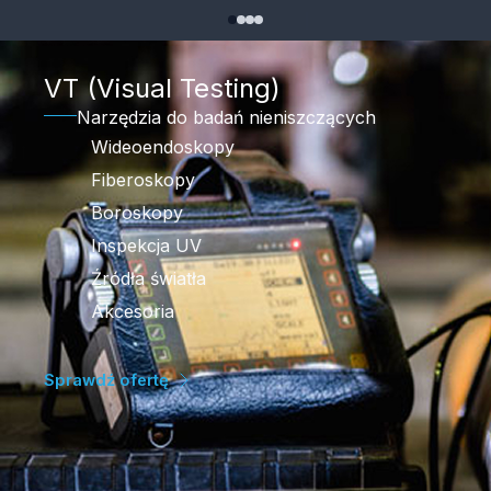
VT (Visual Testing)
Narzędzia do badań nieniszczących
Wideoendoskopy
Fiberoskopy
Boroskopy
Inspekcja UV
Źródła światła
Akcesoria
Sprawdź ofertę