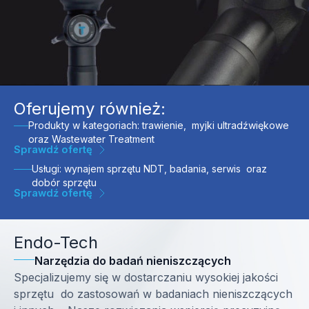
Oferujemy również:
Produkty w kategoriach: trawienie, myjki ultradźwiękowe
oraz Wastewater Treatment
Sprawdź ofertę
Usługi: wynajem sprzętu NDT, badania, serwis oraz
dobór sprzętu
Sprawdź ofertę
Endo-Tech
Narzędzia do badań nieniszczących
Specjalizujemy się w dostarczaniu wysokiej jakości
sprzętu do zastosowań w badaniach nieniszczących