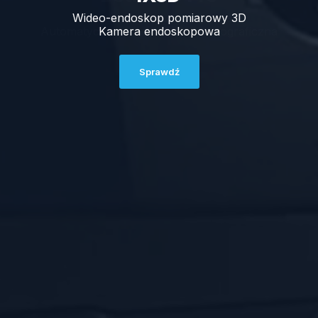
Wideo-endoskop pomiarowy 3D
Przecinarka automatyczna
Automatyczna przecinarka metalograficzna
Kamera endoskopowa
Sprawdź
Sprawdź
Sprawdź
Sprawdź