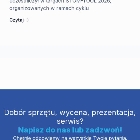
uczestniczył w targach STOM-TOOL 2026,
p
organizowanych w ramach cyklu
K
D
Czytaj
C
Dobór sprzętu, wycena, prezentacja,
serwis?
Napisz do nas lub zadzwoń!
Chętnie odpowiemy na wszystkie Twoje pytania.