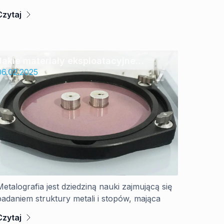
Czytaj
Jakie materiały eksploatacyjne
są niezbędne do metalografii?
06.02.2025
Metalografia jest dziedziną nauki zajmującą się
badaniem struktury metali i stopów, mająca
Czytaj