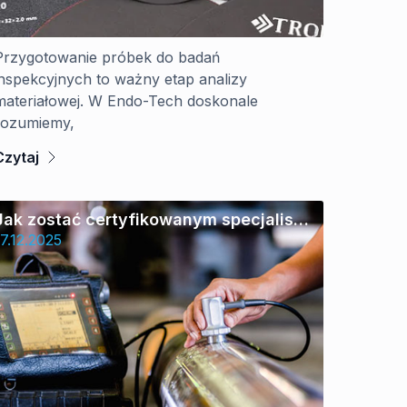
Przygotowanie próbek do badań
inspekcyjnych to ważny etap analizy
materiałowej. W Endo-Tech doskonale
rozumiemy,
Czytaj
Jak zostać certyfikowanym specjalistą
NDT?
17.12.2025