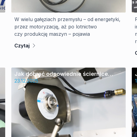
W wielu gałęziach przemysłu – od energetyki,
przez motoryzację, aż po lotnictwo
czy produkcję maszyn – pojawia
Czytaj
k
Jak dobrać odpowiednie ściernice
do cięcia w zależności od rodzaju
23.12.2025
?
materiału i zastosowania?