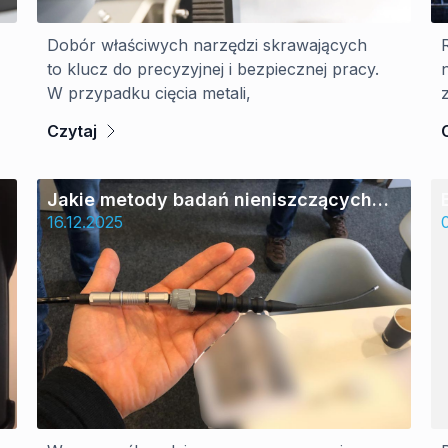
Dobór właściwych narzędzi skrawających
to klucz do precyzyjnej i bezpiecznej pracy.
W przypadku cięcia metali,
Czytaj
Jakie metody badań nieniszczących
stosuje się do oceny jakości spoin?
16.12.2025