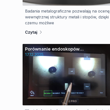
Badania metalograficzne pozwalają na ocenę
wewnętrznej struktury metali i stopów, dzięki
czemu możliwe
Czytaj
Porównanie endoskopów
przemysłowych
17.12.2025