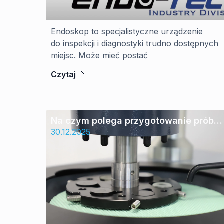
Endoskop to specjalistyczne urządzenie
do inspekcji i diagnostyki trudno dostępnych
miejsc. Może mieć postać
Czytaj
Na czym polega przygotowanie próbe
do badań metalograficznych
30.12.2025
i dlaczego jakość cięcia ma znaczenie