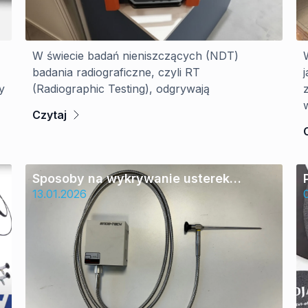
W świecie badań nieniszczących (NDT)
badania radiograficzne, czyli RT
y
(Radiographic Testing), odgrywają
Czytaj
Sposoby na wykrywanie usterek
w trudno dostępnych miejscach
13.01.2026