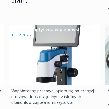
Czytaj
Inspekcja optyczna w przemyśle: rola
mikroskopów kontrolach jakości
13.02.2025
e
Współczesny przemysł opiera się na precyzji
i niezawodności, a jednym z istotnych
elementów zapewnienia wysokiej