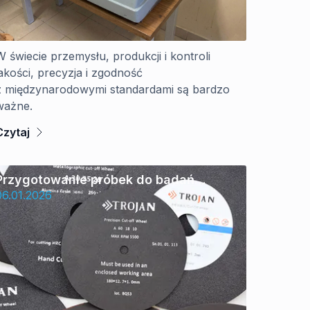
W świecie przemysłu, produkcji i kontroli
jakości, precyzja i zgodność
z międzynarodowymi standardami są bardzo
ważne.
Czytaj
Przygotowanie próbek do badań
inspekcyjnych – jaką tarczę tnącą
06.01.2026
wybrać do cięcia metalu?