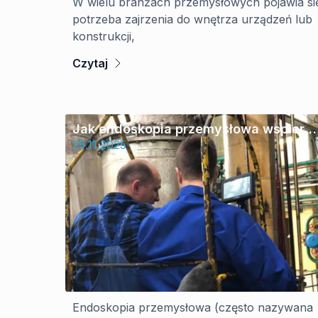
W wielu branżach przemysłowych pojawia si
potrzeba zajrzenia do wnętrza urządzeń lub
konstrukcji,
Czytaj
Jak endoskopia przemysłowa wspiera
branżę budowlaną?
25.11.2025
Endoskopia przemysłowa (często nazywana