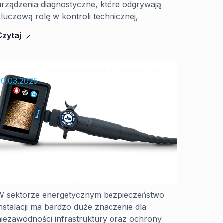
urządzenia diagnostyczne, które odgrywają
kluczową rolę w kontroli technicznej,
Czytaj
Endoskopy przemysłowe w sektorze
energetycznym: Jak zapewnić
20.03.2025
bezpieczeństwo instalacji?
W sektorze energetycznym bezpieczeństwo
instalacji ma bardzo duże znaczenie dla
niezawodności infrastruktury oraz ochrony