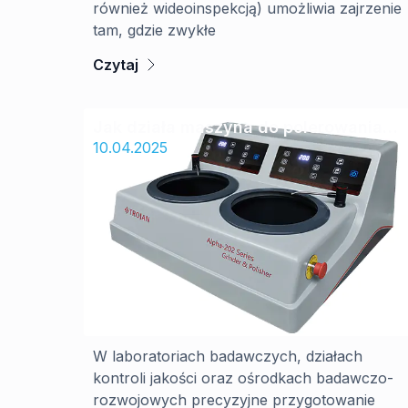
również wideoinspekcją) umożliwia zajrzenie
tam, gdzie zwykłe
Czytaj
Jak działa maszyna do polerowania
próbek?
10.04.2025
W laboratoriach badawczych, działach
kontroli jakości oraz ośrodkach badawczo-
rozwojowych precyzyjne przygotowanie