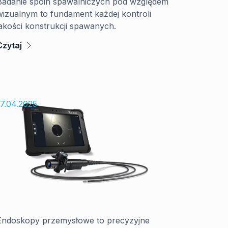
Badanie spoin spawalniczych pod względem
wizualnym to fundament każdej kontroli
jakości konstrukcji spawanych.
Czytaj
Konserwacja endoskopów
przemysłowych – jak zadbać o sprzęt,
17.04.2025
by służył dłużej?
Endoskopy przemysłowe to precyzyjne