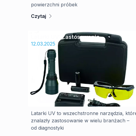
powierzchni próbek
Czytaj
Latarki UV: Zastosowanie
w diagnostyce technicznej i inspekcji
12.03.2025
powierzchni
Latarki UV to wszechstronne narzędzia, któr
znalazły zastosowanie w wielu branżach –
od diagnostyki