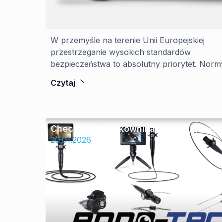
W przemyśle na terenie Unii Europejskiej
przestrzeganie wysokich standardów
bezpieczeństwa to absolutny priorytet. Norm
Czytaj
Checklista użytkownika endoskopu –
jak przygotować urządzenie do pracy?
20.01.2026