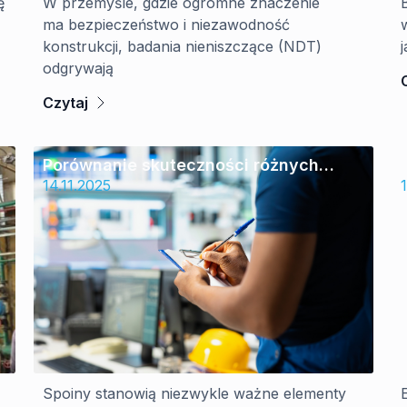
ę
W przemyśle, gdzie ogromne znaczenie
ma bezpieczeństwo i niezawodność
konstrukcji, badania nieniszczące (NDT)
odgrywają
Czytaj
Porównanie skuteczności różnych
metod NDT w wykrywaniu defektów
14.11.2025
w spoinach
Spoiny stanowią niezwykle ważne elementy