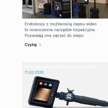
Endoskopy z możliwością zapisu wideo
to nowoczesne narzędzie inspekcyjne.
Pozwalają one zajrzeć do miejsc
Czytaj
Endoskopia przemysłowa a normy
bezpieczeństwa w UE
11.02.2026