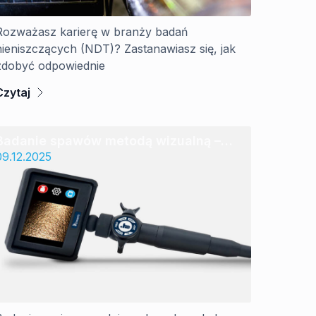
Rozważasz karierę w branży badań
nieniszczących (NDT)? Zastanawiasz się, jak
zdobyć odpowiednie
Czytaj
Badanie spawów metodą wizualną –
kiedy wystarczy endoskop?
09.12.2025