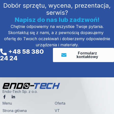
Dobór sprzętu, wycena, prezentacja,
serwis?
Napisz do nas lub zadzwoń!
Chętnie odpowiemy na wszystkie Twoje pytania.
Skontaktuj się z nami, a z pewnością dopasujemy
ofertę do Twoich oczekiwań i dobierzemy odpowiednie
urządzenia i materiały.
+48 58 380
Formularz
kontaktowy
24 24
Endo-Tech Sp. z o.o.
F
L
a
i
Menu
c
n
Oferta
e
k
Strona główna
VT
b
e