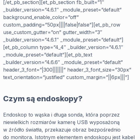
[/et_pb_section][et_pb_section fb_built=”1″
_builder_version=”4.6.1″ _module_preset=”default”
background_enable_color=”off”
custom_padding=”50px||||false|false”][et_pb_row
use_custom_gutter=”on” gutter_width=”3″
_builder_version=”4.6.1″ _module_preset=”default”]
[et_pb_column type=”4_4″ _builder_version=”4.6.1″
_module_preset=”default”][et_pb_text
_builder_version=”4.6.6″ _module_preset=”default”
header_3_font=”|300|||||||” header_3_font_size=”30px”
text_orientation=”justified” custom_margin=”||6px|||”]
Czym są endoskopy?
Endoskop to wąska i długa sonda, która poprzez
niewielkich rozmiarów kamerę USB wyposażoną
w źródło światła, przekazuje obraz bezpośrednio
do monitora. Istotnym elementem endoskopu jest kabel