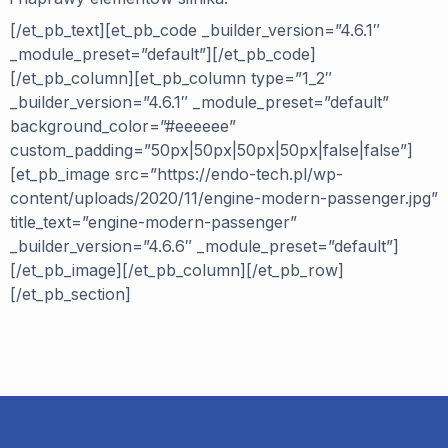
[/et_pb_text][et_pb_code _builder_version=”4.6.1″
_module_preset=”default”]
[/et_pb_code]
[/et_pb_column][et_pb_column type=”1_2″
_builder_version=”4.6.1″ _module_preset=”default”
background_color=”#eeeeee”
custom_padding=”50px|50px|50px|50px|false|false”]
[et_pb_image src=”https://endo-tech.pl/wp-
content/uploads/2020/11/engine-modern-passenger.jpg”
title_text=”engine-modern-passenger”
_builder_version=”4.6.6″ _module_preset=”default”]
[/et_pb_image][/et_pb_column][/et_pb_row]
[/et_pb_section]