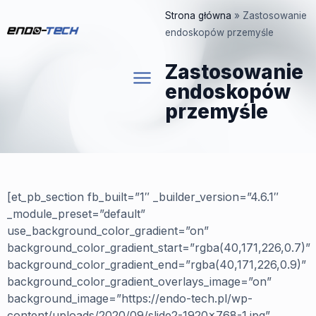
Przejdź
Strona główna
»
Zastosowanie
do
endoskopów przemyśle
treści
Zastosowanie
endoskopów
przemyśle
[et_pb_section fb_built=”1″ _builder_version=”4.6.1″
_module_preset=”default”
use_background_color_gradient=”on”
background_color_gradient_start=”rgba(40,171,226,0.7)”
background_color_gradient_end=”rgba(40,171,226,0.9)”
background_color_gradient_overlays_image=”on”
background_image=”https://endo-tech.pl/wp-
content/uploads/2020/09/slide2-1920×768-1.jpg”