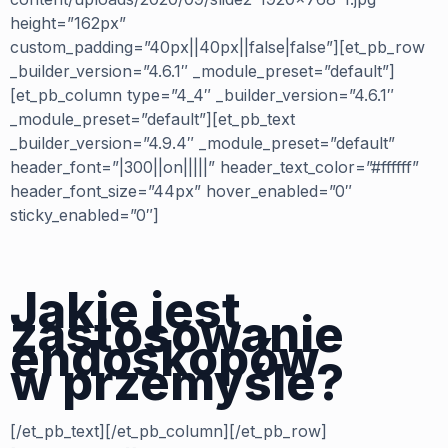
height=”162px”
custom_padding=”40px||40px||false|false”][et_pb_row
_builder_version=”4.6.1″ _module_preset=”default”]
[et_pb_column type=”4_4″ _builder_version=”4.6.1″
_module_preset=”default”][et_pb_text
_builder_version=”4.9.4″ _module_preset=”default”
header_font=”|300||on|||||” header_text_color=”#ffffff”
header_font_size=”44px” hover_enabled=”0″
sticky_enabled=”0″]
Jakie jest
zastosowanie
endoskopów
w przemyśle?
[/et_pb_text][/et_pb_column][/et_pb_row]