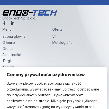
Endo-Tech Sp. z o.o.
F
L
a
i
Menu
c
n
Oferta
e
k
Strona główna
VT
b
e
o
d
O firmie
Metalografia
o
i
k
n
Oferta
-
-
Aktualności
f
i
n
Targi
Kontakt
Kontakt
Cenimy prywatność użytkowników
ul. Hutnicza 59,
Używamy plików cookie, aby poprawić jakość
81-061 Gdynia
przeglądania, wyświetlać reklamy lub treści dostosowane
+48 58 380 24 24
do indywidualnych potrzeb użytkowników oraz
info@endo-tech.pl
analizować ruch na stronie. Kliknięcie przycisku „Akceptuj
wszystkie” oznacza zgodę na wykorzystywanie przez