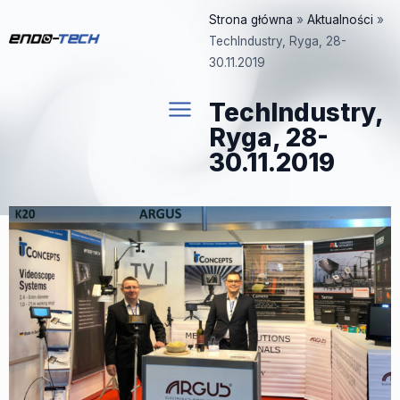
Przejdź
Strona główna
»
Aktualności
»
do
TechIndustry, Ryga, 28-
treści
30.11.2019
TechIndustry,
Ryga, 28-
30.11.2019