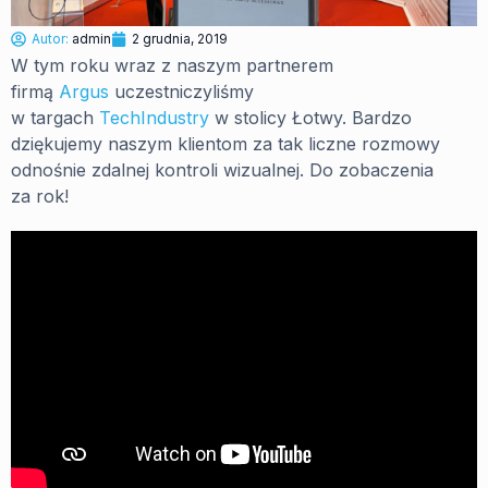
Autor:
admin
2 grudnia, 2019
W tym roku wraz z naszym partnerem
firmą
Argus
uczestniczyliśmy
w targach
TechIndustry
w stolicy Łotwy. Bardzo
dziękujemy naszym klientom za tak liczne rozmowy
odnośnie zdalnej kontroli wizualnej. Do zobaczenia
za rok!