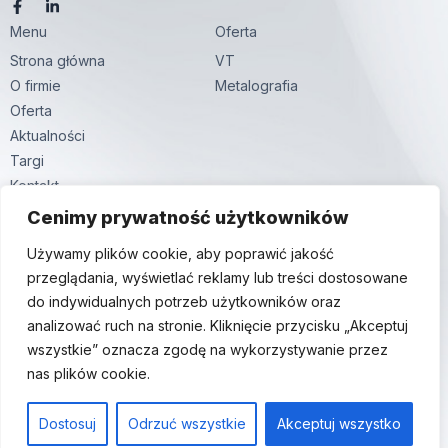
F
L
a
i
Menu
c
n
Oferta
e
k
Strona główna
VT
b
e
o
d
O firmie
Metalografia
o
i
k
n
Oferta
-
-
Aktualności
f
i
n
Targi
Kontakt
Kontakt
Cenimy prywatność użytkowników
ul. Hutnicza 59,
Używamy plików cookie, aby poprawić jakość
81-061 Gdynia
przeglądania, wyświetlać reklamy lub treści dostosowane
+48 58 380 24 24
do indywidualnych potrzeb użytkowników oraz
info@endo-tech.pl
analizować ruch na stronie. Kliknięcie przycisku „Akceptuj
wszystkie” oznacza zgodę na wykorzystywanie przez
nas plików cookie.
© 2025 Endo-Tech. All Rights Reserved |
Polityka prywatności
Dostosuj
Odrzuć wszystkie
Akceptuj wszystko