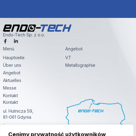
Endo-Tech Sp. z o.o.
F
L
a
i
Menü
c
n
Angebot
e
k
Hauptseite
VT
b
e
o
d
Über uns
Metallographie
o
i
k
n
Angebot
-
-
Aktuelles
f
i
n
Messe
Kontakt
Kontakt
ul. Hutnicza 59,
81-061 Gdynia
+48 58 380 24 24
info@endo-tech.pl
Cenimy prywatność użytkowników