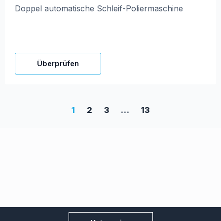
Doppel automatische Schleif-Poliermaschine
Überprüfen
1
2
3
…
13