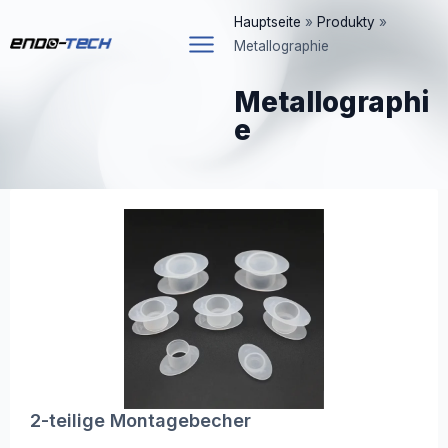
Zum
Hauptseite
»
Produkty
»
Inhalt
Metallographie
springen
Metallographi
e
Seite
Seite
Seite
Seite
2-teilige Montagebecher