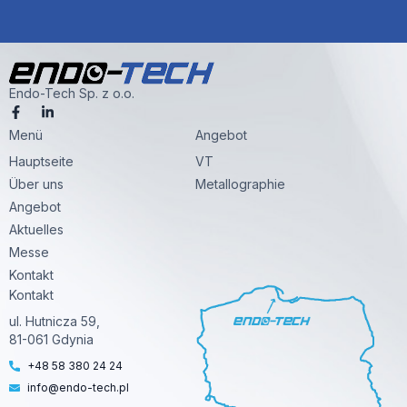
Endo-Tech Sp. z o.o.
F
L
a
i
Menü
c
n
Angebot
e
k
Hauptseite
VT
b
e
o
d
Über uns
Metallographie
o
i
k
n
Angebot
-
-
Aktuelles
f
i
n
Messe
Kontakt
Kontakt
ul. Hutnicza 59,
81-061 Gdynia
+48 58 380 24 24
info@endo-tech.pl