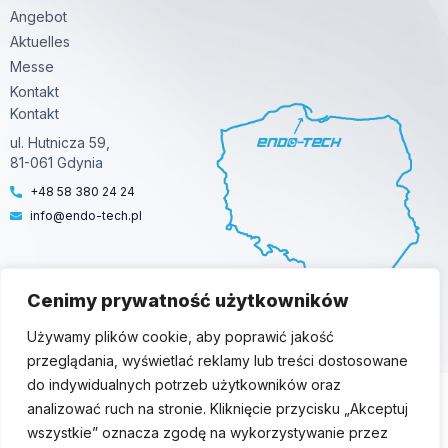
k
n
Angebot
-
-
Aktuelles
f
i
n
Messe
Kontakt
Kontakt
ul. Hutnicza 59,
81-061 Gdynia
+48 58 380 24 24
info@endo-tech.pl
Cenimy prywatność użytkowników
© 2025 Endo-Tech. All Rights Reserved |
Polityka prywatności
Używamy plików cookie, aby poprawić jakość
Wykonanie:
icomSEO
przeglądania, wyświetlać reklamy lub treści dostosowane
do indywidualnych potrzeb użytkowników oraz
analizować ruch na stronie. Kliknięcie przycisku „Akceptuj
wszystkie” oznacza zgodę na wykorzystywanie przez