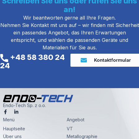
Schreiben Sie uns oder rufen Sie uns
an!
Wir beantworten gerne all Ihre Fragen.
Nehmen Sie Kontakt mit uns auf – wir finden mit Sicherheit
ein passendes Angebot, das Ihren Erwartungen
entspricht, und wählen die passenden Geräte und
Materialien für Sie aus.
+48 58 380 24
Kontaktformular
24
Endo-Tech Sp. z o.o.
F
L
a
i
Menü
c
n
Angebot
e
k
Hauptseite
VT
b
e
o
d
Über uns
Metallographie
o
i