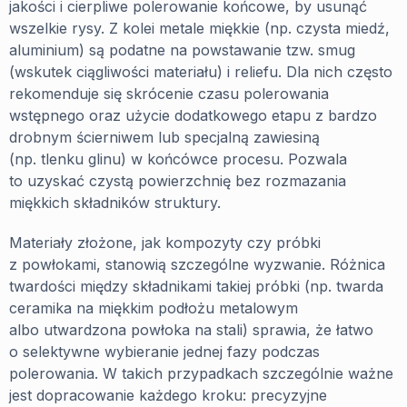
jakości i cierpliwe polerowanie końcowe, by usunąć
wszelkie rysy. Z kolei metale miękkie (np. czysta miedź,
aluminium) są podatne na powstawanie tzw. smug
(wskutek ciągliwości materiału) i reliefu. Dla nich często
rekomenduje się skrócenie czasu polerowania
wstępnego oraz użycie dodatkowego etapu z bardzo
drobnym ścierniwem lub specjalną zawiesiną
(np. tlenku glinu) w końcówce procesu. Pozwala
to uzyskać czystą powierzchnię bez rozmazania
miękkich składników struktury.
Materiały złożone, jak kompozyty czy próbki
z powłokami, stanowią szczególne wyzwanie. Różnica
twardości między składnikami takiej próbki (np. twarda
ceramika na miękkim podłożu metalowym
albo utwardzona powłoka na stali) sprawia, że łatwo
o selektywne wybieranie jednej fazy podczas
polerowania. W takich przypadkach szczególnie ważne
jest dopracowanie każdego kroku: precyzyjne