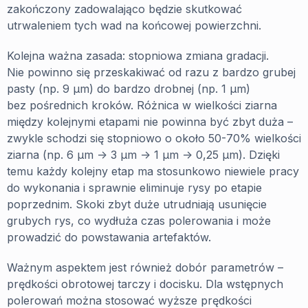
zakończony zadowalająco będzie skutkować
utrwaleniem tych wad na końcowej powierzchni.
Kolejna ważna zasada: stopniowa zmiana gradacji.
Nie powinno się przeskakiwać od razu z bardzo grubej
pasty (np. 9 µm) do bardzo drobnej (np. 1 µm)
bez pośrednich kroków. Różnica w wielkości ziarna
między kolejnymi etapami nie powinna być zbyt duża –
zwykle schodzi się stopniowo o około 50-70% wielkości
ziarna (np. 6 µm -> 3 µm -> 1 µm -> 0,25 µm). Dzięki
temu każdy kolejny etap ma stosunkowo niewiele pracy
do wykonania i sprawnie eliminuje rysy po etapie
poprzednim. Skoki zbyt duże utrudniają usunięcie
grubych rys, co wydłuża czas polerowania i może
prowadzić do powstawania artefaktów.
Ważnym aspektem jest również dobór parametrów –
prędkości obrotowej tarczy i docisku. Dla wstępnych
polerowań można stosować wyższe prędkości