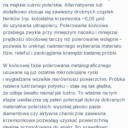
na miękkie sukno polerskie. Alternatywnie lub
dodatkowo stosuje się zawiesiny drobnych cząstek
tlenków (np. koloidalna krzemionka ~0,05 µm)
do uzyskania ultrapoleru. Polerowanie końcowe
przebiega zwykle przy mniejszym nacisku i mniejszej
prędkości obrotowej tarczy niż polerowanie wstępne –
pozwala to uniknąć nadmiernego wybierania materiału
(tzw. reliefu) i zaokrąglania krawędzi badanej próbki.
W końcowej fazie polerowania metalograficznego
usuwane są już ostatnie mikroskopijne ryski
i wygładzane wszelkie nierówności powierzchni. Próbka
nabiera lustrzanego połysku – staje się tak gładka,
że odbija światło niemal jak lustro. To właśnie na tym
etapie uwidacznia się pełen potencjał dobrze dobranych
materiałów polerskich: wysokiej jakości pasta
diamentowa czy aktywna chemicznie zawiesina
krzemionkowa pozwalają uzyskać powierzchnię
idealnie przygotowaną do analiz. Po prawidłowo