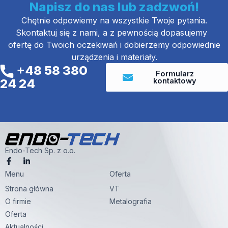
Napisz do nas lub zadzwoń!
Chętnie odpowiemy na wszystkie Twoje pytania.
Skontaktuj się z nami, a z pewnością dopasujemy
ofertę do Twoich oczekiwań i dobierzemy odpowiednie
urządzenia i materiały.
+48 58 380
Formularz
kontaktowy
24 24
Endo-Tech Sp. z o.o.
F
L
a
i
Menu
c
n
Oferta
e
k
Strona główna
VT
b
e
o
d
O firmie
Metalografia
o
i
k
n
Oferta
-
-
Aktualności
f
i