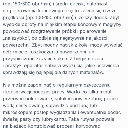
(np. 150-300 obr./min) i średni docisk, natomiast
do polerowania końcowego często zaleca się niższe
prędkości (np. 100-150 obr./min) i lżejszy docisk. Zbyt
wysokie obroty na miękkim etapie końcowym mogłyby
powodować rozgrzewanie próbki i polerowanie
„na szybko”, co odbija się negatywnie na jakości
powierzchni. Zbyt mocny nacisk z kolei może wywołać
deformacje i uszkodzenia powierzchni lub
przyspieszone zużycie sukna. Z biegiem czasu
i praktyki operator nabiera wyczucia, jakie ustawienia
sprawdzają się najlepiej dla danych materiałów.
Nie można zapominać o regularnym czyszczeniu
i konserwacji podczas pracy. Warto co kilka minut
przerwać polerowanie, spłukać powierzchnię próbki
wodą destylowaną, sprawdzić pod lupą lub
mikroskopem postęp wygładzania i ewentualnie dodać
świeżej pasty czy lubrykantu. Taka rutyna pozwala
na bieżąco kontrolować proces i korygować