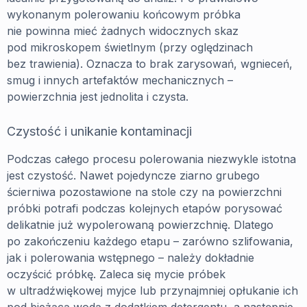
wykonanym polerowaniu końcowym próbka
nie powinna mieć żadnych widocznych skaz
pod mikroskopem świetlnym (przy oględzinach
bez trawienia). Oznacza to brak zarysowań, wgnieceń,
smug i innych artefaktów mechanicznych –
powierzchnia jest jednolita i czysta.
Czystość i unikanie kontaminacji
Podczas całego procesu polerowania niezwykle istotna
jest czystość. Nawet pojedyncze ziarno grubego
ścierniwa pozostawione na stole czy na powierzchni
próbki potrafi podczas kolejnych etapów porysować
delikatnie już wypolerowaną powierzchnię. Dlatego
po zakończeniu każdego etapu – zarówno szlifowania,
jak i polerowania wstępnego – należy dokładnie
oczyścić próbkę. Zaleca się mycie próbek
w ultradźwiękowej myjce lub przynajmniej opłukanie ich
pod bieżącą wodą z dodatkiem detergentu, a następnie