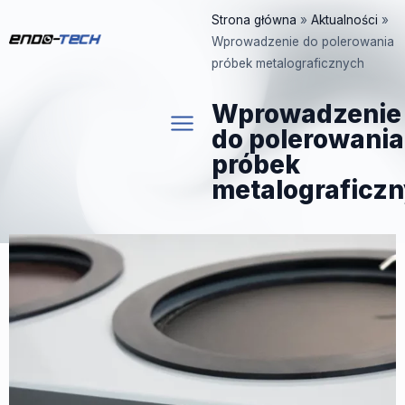
Przejdź
Strona główna
»
Aktualności
»
do
Wprowadzenie do polerowania
treści
próbek metalograficznych
Wprowadzenie
do polerowania
próbek
metalograficz