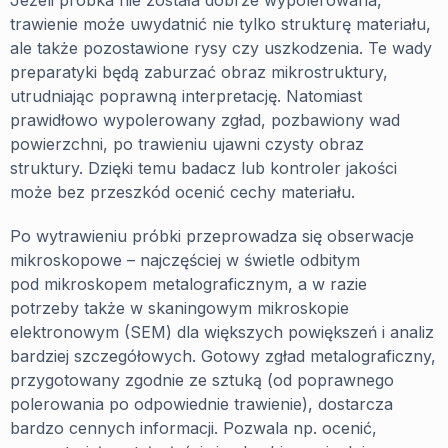
Jeżeli próbka nie została dobrze wypolerowana,
trawienie może uwydatnić nie tylko strukturę materiału,
ale także pozostawione rysy czy uszkodzenia. Te wady
preparatyki będą zaburzać obraz mikrostruktury,
utrudniając poprawną interpretację. Natomiast
prawidłowo wypolerowany zgład, pozbawiony wad
powierzchni, po trawieniu ujawni czysty obraz
struktury. Dzięki temu badacz lub kontroler jakości
może bez przeszkód ocenić cechy materiału.
Po wytrawieniu próbki przeprowadza się obserwacje
mikroskopowe – najczęściej w świetle odbitym
pod mikroskopem metalograficznym, a w razie
potrzeby także w skaningowym mikroskopie
elektronowym (SEM) dla większych powiększeń i analiz
bardziej szczegółowych. Gotowy zgład metalograficzny,
przygotowany zgodnie ze sztuką (od poprawnego
polerowania po odpowiednie trawienie), dostarcza
bardzo cennych informacji. Pozwala np. ocenić,