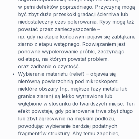
w pełni defektów poprzedniego. Przyczyną mogą
być zbyt duże przeskoki gradacji ścierniwa lub
niedostateczny czas polerowania. Rysy mogą też
powstać przez zanieczyszczenie –
np. gdy na etapie końcowym pojawi się zabłąkane
ziarno z etapu wstępnego. Rozwiązaniem jest
ponowne wypolerowanie próbki, zaczynając
od etapu, na którym powstał problem,
oraz zadbanie o czystość.
Wybieranie materiału (relief) – objawia się
nierówną powierzchnią pod mikroskopem:
niektóre obszary (np. miększe fazy metalu lub
granice ziaren) są lekko wytrawione lub
wgłębione w stosunku do twardszych miejsc. Ten
efekt powstaje, gdy polerowanie trwa zbyt długo
lub zbyt agresywnie na miękkim podłożu,
powodując wybieranie bardziej podatnych
fragmentów struktury. Aby temu zapobiec,