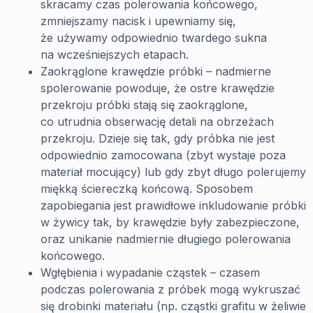
skracamy czas polerowania końcowego,
zmniejszamy nacisk i upewniamy się,
że używamy odpowiednio twardego sukna
na wcześniejszych etapach.
Zaokrąglone krawędzie próbki – nadmierne
spolerowanie powoduje, że ostre krawędzie
przekroju próbki stają się zaokrąglone,
co utrudnia obserwację detali na obrzeżach
przekroju. Dzieje się tak, gdy próbka nie jest
odpowiednio zamocowana (zbyt wystaje poza
materiał mocujący) lub gdy zbyt długo polerujemy
miękką ściereczką końcową. Sposobem
zapobiegania jest prawidłowe inkludowanie próbki
w żywicy tak, by krawędzie były zabezpieczone,
oraz unikanie nadmiernie długiego polerowania
końcowego.
Wgłębienia i wypadanie cząstek – czasem
podczas polerowania z próbek mogą wykruszać
się drobinki materiału (np. cząstki grafitu w żeliwie