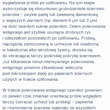
wygładzania próbki po szlifowaniu. Na tym etapie
wykorzystuje się stosunkowo gruboziarniste ścierniwo
polerskie – zwykle pastę lub zawiesinę diamentową
o większych ziarnach (np. diament 6 µm lub 3 µm)
na dość twardym suknie polerskim. Celem polerowania
wstępnego jest szybkie usunięcie drobnych rys
i odkształceń pozostałych po szlifowaniu. Próbkę,
najczęściej zamocowaną w uchwycie lub osadzoną
w bakelicznej albo akrylowej żywicy, dociska się
do obracającej tarczy polerskiej pokrytej ścierniwem.
Już kilkanaście minut intensywnego polerowania
wstępnego powinno zlikwidować widoczne
pod mikroskopem ślady po papierach ściernych
użytych w trakcie szlifowania.
W trakcie polerowania wstępnego operator powinien
co pewien czas zmieniać orientację próbki względem
tarczy (obracać uchwyt lub próbkę) – zapewnia
to równomierne ścieranie materiału ze wszystkich