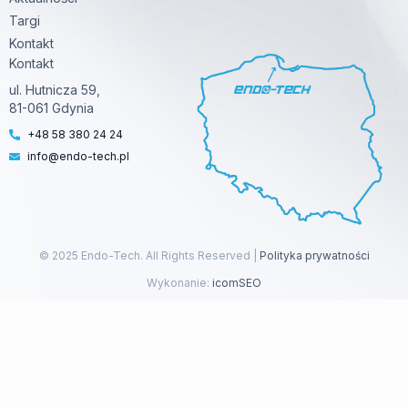
n
Targi
Kontakt
Kontakt
ul. Hutnicza 59,
81-061 Gdynia
+48 58 380 24 24
info@endo-tech.pl
© 2025 Endo-Tech. All Rights Reserved |
Polityka prywatności
Wykonanie:
icomSEO