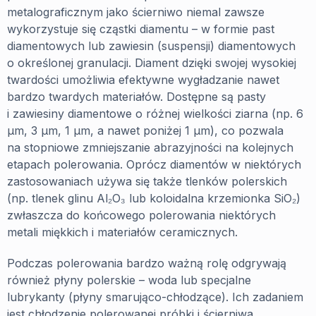
metalograficznym jako ścierniwo niemal zawsze
wykorzystuje się cząstki diamentu – w formie past
diamentowych lub zawiesin (suspensji) diamentowych
o określonej granulacji. Diament dzięki swojej wysokiej
twardości umożliwia efektywne wygładzanie nawet
bardzo twardych materiałów. Dostępne są pasty
i zawiesiny diamentowe o różnej wielkości ziarna (np. 6
µm, 3 µm, 1 µm, a nawet poniżej 1 µm), co pozwala
na stopniowe zmniejszanie abrazyjności na kolejnych
etapach polerowania. Oprócz diamentów w niektórych
zastosowaniach używa się także tlenków polerskich
(np. tlenek glinu Al₂O₃ lub koloidalna krzemionka SiO₂)
zwłaszcza do końcowego polerowania niektórych
metali miękkich i materiałów ceramicznych.
Podczas polerowania bardzo ważną rolę odgrywają
również płyny polerskie – woda lub specjalne
lubrykanty (płyny smarująco-chłodzące). Ich zadaniem
jest chłodzenie polerowanej próbki i ścierniwa