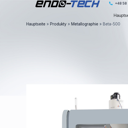
Zum
+48 58 
Inhalt
Hauptse
springen
Hauptseite
»
Produkty
»
Metallographie
»
Beta-500