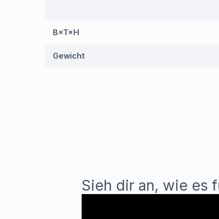
B×T×H
Gewicht
Sieh dir an, wie es 