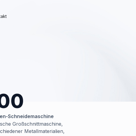
takt
500
ben-Schneidemaschine
tische Großschnittmaschine,
hiedener Metallmaterialien,