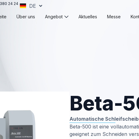
380 24 24
DE
EN
Öffne Angebot
ite
Über uns
Angebot
Aktuelles
Messe
Kon
Beta-
Automatische Schleifschei
Beta-500 ist eine vollautoma
geeignet zum Schneiden versc