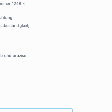
kammer 1248 ×
ichtung
stbeständigkeit;
eb und präzise