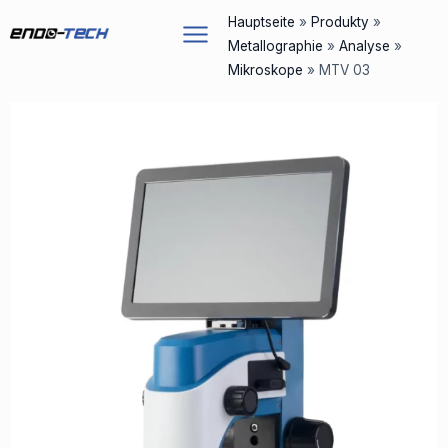
Zum
Hauptseite
»
Produkty
»
Inhalt
Metallographie
»
Analyse
»
springen
Mikroskope
»
MTV 03