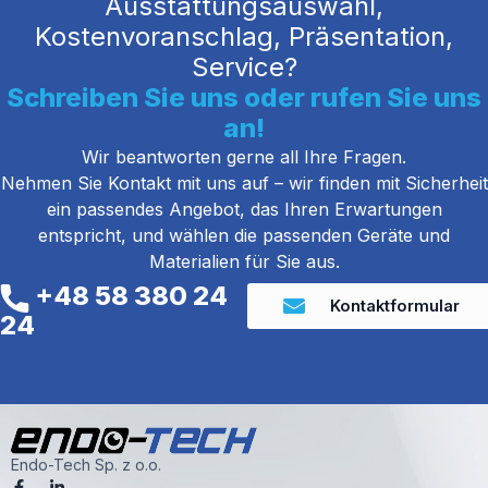
Ausstattungsauswahl,
Kostenvoranschlag, Präsentation,
Service?
Schreiben Sie uns oder rufen Sie uns
an!
Wir beantworten gerne all Ihre Fragen.
Nehmen Sie Kontakt mit uns auf – wir finden mit Sicherheit
ein passendes Angebot, das Ihren Erwartungen
entspricht, und wählen die passenden Geräte und
Materialien für Sie aus.
+48 58 380 24
Kontaktformular
24
Endo-Tech Sp. z o.o.
F
L