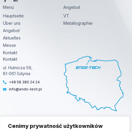
a
i
Menü
c
n
Angebot
e
k
Hauptseite
VT
b
e
o
d
Über uns
Metallographie
o
i
k
n
Angebot
-
-
Aktuelles
f
i
n
Messe
Kontakt
Kontakt
ul. Hutnicza 59,
81-061 Gdynia
+48 58 380 24 24
info@endo-tech.pl
© 2025 Endo-Tech. All Rights Reserved |
Polityka prywatności
Cenimy prywatność użytkowników
Wykonanie:
icomSEO