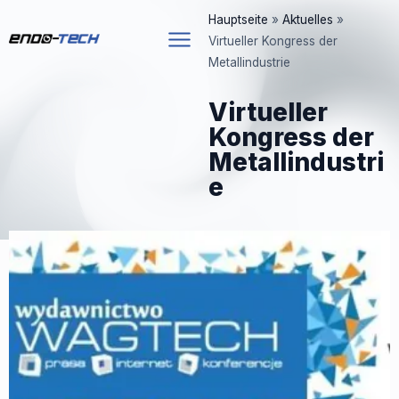
Zum
Hauptseite
»
Aktuelles
»
Inhalt
Virtueller Kongress der
springen
Metallindustrie
Virtueller
Kongress der
Metallindustri
e