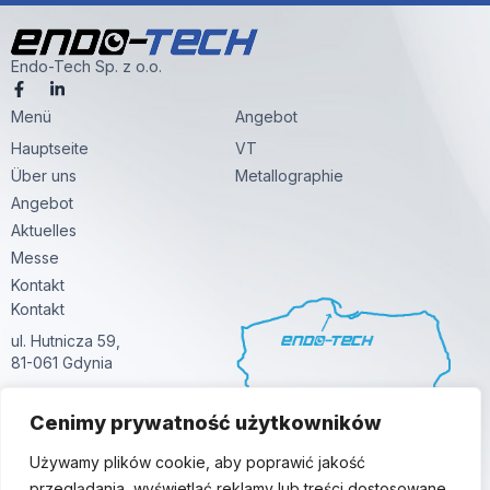
Endo-Tech Sp. z o.o.
F
L
a
i
Menü
c
n
Angebot
e
k
Hauptseite
VT
b
e
o
d
Über uns
Metallographie
o
i
k
n
Angebot
-
-
Aktuelles
f
i
n
Messe
Kontakt
Kontakt
ul. Hutnicza 59,
81-061 Gdynia
+48 58 380 24 24
Cenimy prywatność użytkowników
info@endo-tech.pl
Używamy plików cookie, aby poprawić jakość
przeglądania, wyświetlać reklamy lub treści dostosowane