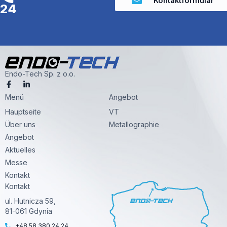
Kontaktformular
24
Endo-Tech Sp. z o.o.
F
L
a
i
Menü
c
n
Angebot
e
k
Hauptseite
VT
b
e
o
d
Über uns
Metallographie
o
i
k
n
Angebot
-
-
Aktuelles
f
i
n
Messe
Kontakt
Kontakt
ul. Hutnicza 59,
81-061 Gdynia
+48 58 380 24 24