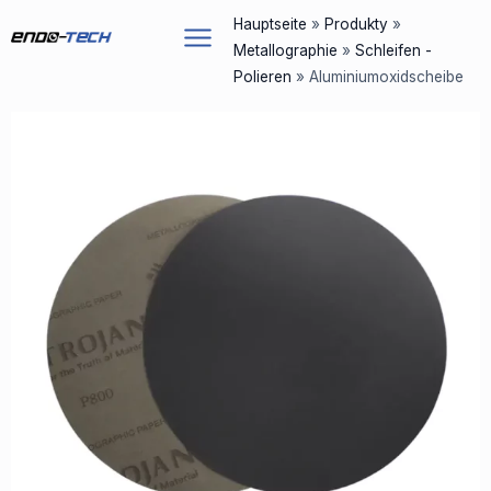
Zum
Hauptseite
»
Produkty
»
Inhalt
Metallographie
»
Schleifen -
springen
Polieren
»
Aluminiumoxidscheibe