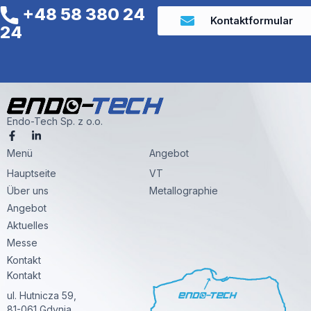
+48 58 380 24
Kontaktformular
24
Endo-Tech Sp. z o.o.
F
L
a
i
Menü
c
n
Angebot
e
k
Hauptseite
VT
b
e
o
d
Über uns
Metallographie
o
i
k
n
Angebot
-
-
Aktuelles
f
i
n
Messe
Kontakt
Kontakt
ul. Hutnicza 59,
81-061 Gdynia