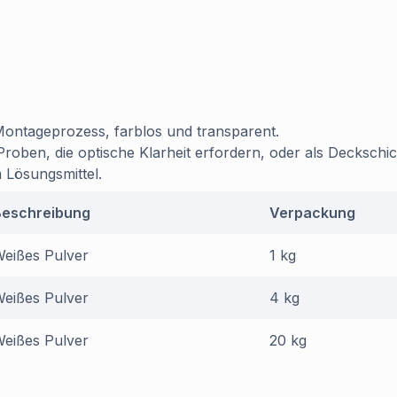
 Montageprozess, farblos und transparent.
ben, die optische Klarheit erfordern, oder als Deckschich
m Lösungsmittel.
Beschreibung
Verpackung
eißes Pulver
1 kg
eißes Pulver
4 kg
eißes Pulver
20 kg