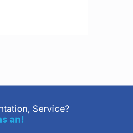
Theta Vacuum
tation, Service?
ns an!