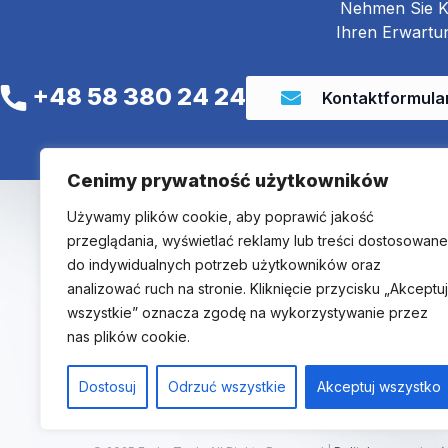
Nehmen Sie Ko
Ihren Erwartun
+48 58 380 24 24
Kontaktformula
Cenimy prywatność użytkowników
Menü
Używamy plików cookie, aby poprawić jakość
Endo-Tech Sp. z o.o.
przeglądania, wyświetlać reklamy lub treści dostosowane
Hauptseite
F
L
do indywidualnych potrzeb użytkowników oraz
Über uns
a
i
c
n
analizować ruch na stronie. Kliknięcie przycisku „Akceptuj
Angebot
e
k
b
e
wszystkie” oznacza zgodę na wykorzystywanie przez
Aktuelles
o
d
nas plików cookie.
Messe
o
i
k
n
Kontakt
-
-
Dostosuj
Odrzuć wszystkie
Akceptuj wszystko
f
i
n