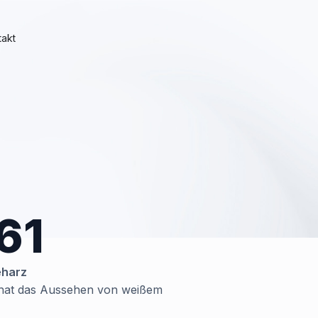
takt
61
eharz
 hat das Aussehen von weißem