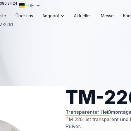
380 24 24
DE
EN
Öffne Angebot
ite
Über uns
Angebot
Aktuelles
Messe
Kon
M-2261
TM-22
Transparenter Heißmontag
TM 2261 ist transparent und
Pulver.