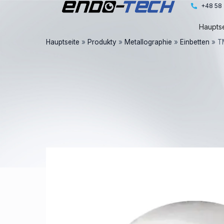
Zum
+48 58 
Inhalt
Hauptse
springen
Hauptseite
»
Produkty
»
Metallographie
»
Einbetten
»
T