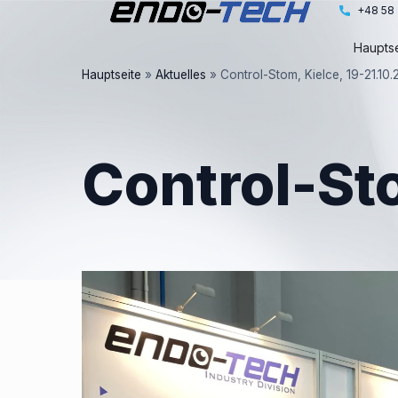
Zum
+48 58 
Inhalt
Hauptse
springen
Hauptseite
»
Aktuelles
»
Control-Stom, Kielce, 19-21.10.
Control-St