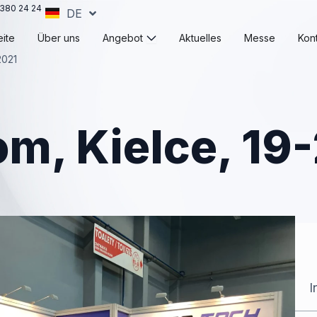
380 24 24
DE
EN
Öffne Angebot
ite
Über uns
Angebot
Aktuelles
Messe
Kon
2021
om, Kielce, 19
I