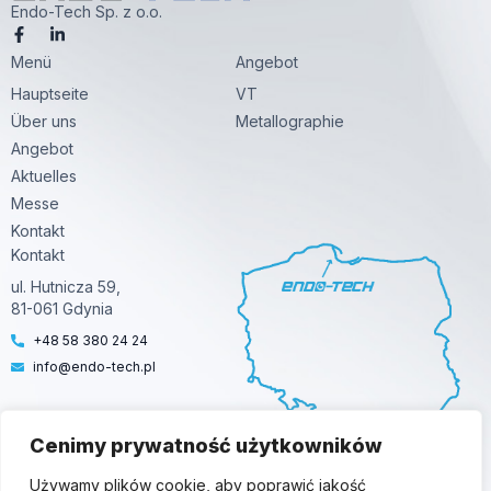
Endo-Tech Sp. z o.o.
F
L
a
i
Menü
c
n
Angebot
e
k
Hauptseite
VT
b
e
o
d
Über uns
Metallographie
o
i
k
n
Angebot
-
-
Aktuelles
f
i
n
Messe
Kontakt
Kontakt
ul. Hutnicza 59,
81-061 Gdynia
+48 58 380 24 24
info@endo-tech.pl
Cenimy prywatność użytkowników
Używamy plików cookie, aby poprawić jakość
© 2025 Endo-Tech. All Rights Reserved |
Polityka prywatności